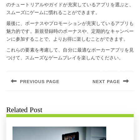
のチュートリアルやガイドが充実しているアプリを選ぶと、
スムーズにゲームに慣れることができます。
最後に、ボーナスやプロモーションが充実しているアプリも
魅力的です。新規登録時のボーナスや、定期的なキャンペー
ンに参加することで、よりお得に楽しむことができます。
これらの要素を考慮して、自分に最適なポーカーアプリを見
つけて、スムーズなゲームプレイを楽しんでください。
Post
navigation
PREVIOUS PAGE
NEXT PAGE
Previous
Next
post:
post:
Related Post