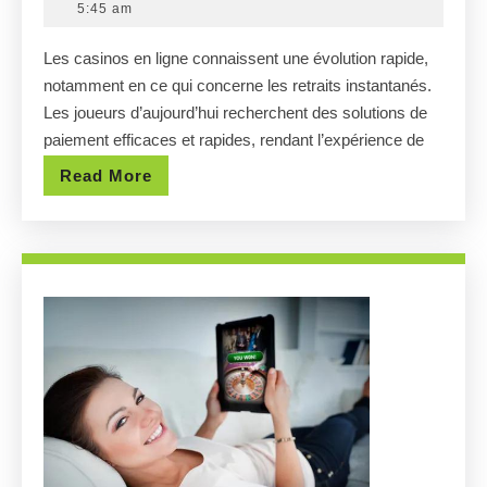
ligne
21,
5:45 am
le
2026
Les casinos en ligne connaissent une évolution rapide,
plus
notamment en ce qui concerne les retraits instantanés.
payant
Les joueurs d’aujourd’hui recherchent des solutions de
Platforms
paiement efficaces et rapides, rendant l’expérience de
Worth
Read
Read More
Exploring
More