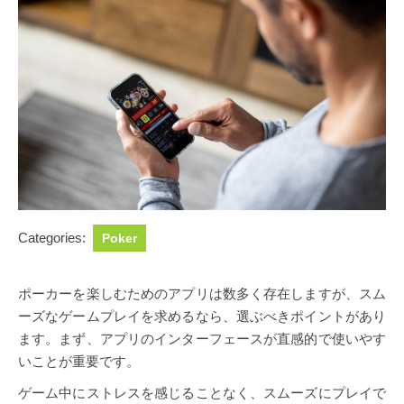
Categories:
Poker
ポーカーを楽しむためのアプリは数多く存在しますが、スム
ーズなゲームプレイを求めるなら、選ぶべきポイントがあり
ます。まず、アプリのインターフェースが直感的で使いやす
いことが重要です。
ゲーム中にストレスを感じることなく、スムーズにプレイで