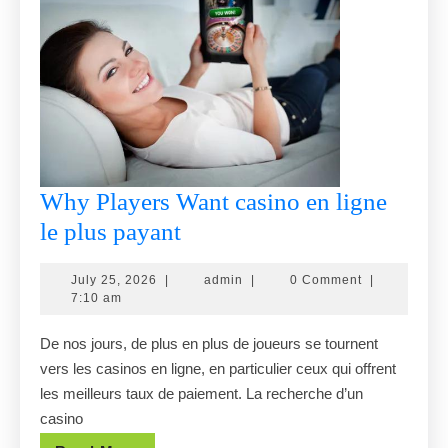
Why Players Want casino en ligne
Why
le plus payant
Players
July
admin
July 25, 2026
|
admin
|
0 Comment
|
Want
25,
7:10 am
casino
2026
De nos jours, de plus en plus de joueurs se tournent
en
vers les casinos en ligne, en particulier ceux qui offrent
ligne
les meilleurs taux de paiement. La recherche d’un
le
casino
plus