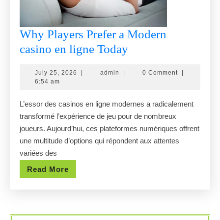
Why Players Prefer a Modern
Why
casino en ligne Today
Players
July
admin
July 25, 2026
|
admin
|
0 Comment
|
Prefer
25,
6:54 am
a
2026
L’essor des casinos en ligne modernes a radicalement
Modern
transformé l’expérience de jeu pour de nombreux
casino
joueurs. Aujourd’hui, ces plateformes numériques offrent
en
une multitude d’options qui répondent aux attentes
ligne
variées des
Today
Read
Read More
More