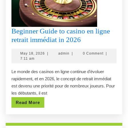
Beginner Guide to casino en ligne
Beginner
retrait immédiat in 2026
Guide
May
admin
May 18, 2026
|
admin
|
0 Comment
|
to
18,
7:11 am
casino
2026
Le monde des casinos en ligne continue d’évoluer
en
rapidement, et en 2026, le concept de retrait immédiat
ligne
est devenu une priorité pour de nombreux joueurs. Pour
retrait
les débutants, il est
immédiat
Read
Read More
in
More
2026