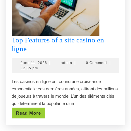
Top Features of a site casino en
Top
ligne
Features
June
admin
June 11, 2026
|
admin
|
0 Comment
|
of
11,
12:35 pm
a
2026
Les casinos en ligne ont connu une croissance
site
exponentielle ces dernières années, attirant des millions
casino
de joueurs à travers le monde. L’un des éléments clés
en
qui déterminent la popularité d’un
ligne
Read
Read More
More