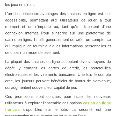
les jeux en direct.
L’un des principaux avantages des casinos en ligne est leur
accessibilité, permettant aux utilisateurs de jouer à tout
moment et de n’importe où, tant qu’ils disposent d’une
connexion Internet. Pour s’inscrire sur une plateforme de
casino en ligne, il suffit généralement de créer un compte, ce
qui implique de fournir quelques informations personnelles et
de choisir un mode de paiement.
La plupart des casinos en ligne acceptent divers moyens de
dépôt, y compris les cartes de crédit, les portefeuilles
électroniques et les virements bancaires. Une fois le compte
créé, les joueurs peuvent bénéficier de bonus de bienvenue,
qui augmentent souvent leur capital de jeu.
Ces promotions sont conçues pour inciter les nouveaux
utilisateurs à explorer l’ensemble des options
casino en ligne
francais
disponibles sur le site. La sécurité est une
préoccupation majeure pour les joueurs en ligne.