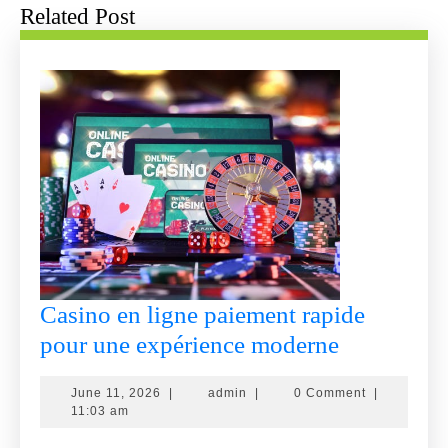
Related Post
Casino en ligne paiement rapide
Casino
pour une expérience moderne
en
June
admin
June 11, 2026
|
admin
|
0 Comment
|
ligne
11,
11:03 am
paiement
2026