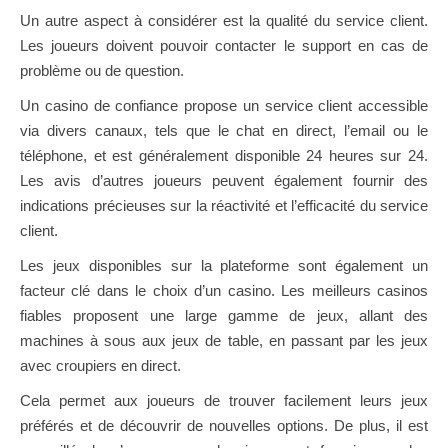
Un autre aspect à considérer est la qualité du service client.
Les joueurs doivent pouvoir contacter le support en cas de
problème ou de question.
Un casino de confiance propose un service client accessible
via divers canaux, tels que le chat en direct, l’email ou le
téléphone, et est généralement disponible 24 heures sur 24.
Les avis d’autres joueurs peuvent également fournir des
indications précieuses sur la réactivité et l’efficacité du service
client.
Les jeux disponibles sur la plateforme sont également un
facteur clé dans le choix d’un casino. Les meilleurs casinos
fiables proposent une large gamme de jeux, allant des
machines à sous aux jeux de table, en passant par les jeux
avec croupiers en direct.
Cela permet aux joueurs de trouver facilement leurs jeux
préférés et de découvrir de nouvelles options. De plus, il est