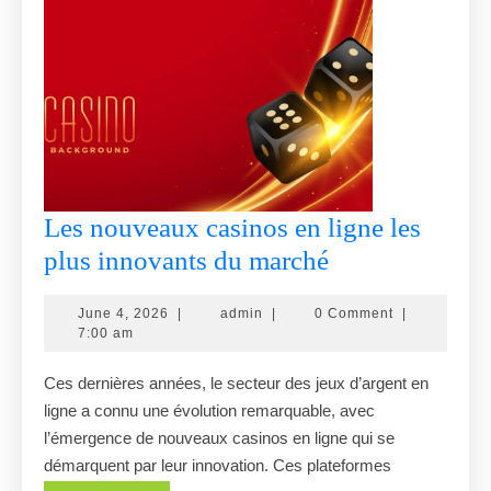
Les nouveaux casinos en ligne les
Les
plus innovants du marché
nouveaux
June
admin
June 4, 2026
|
admin
|
0 Comment
|
casinos
4,
7:00 am
en
2026
Ces dernières années, le secteur des jeux d’argent en
ligne
ligne a connu une évolution remarquable, avec
les
l’émergence de nouveaux casinos en ligne qui se
plus
démarquent par leur innovation. Ces plateformes
innovants