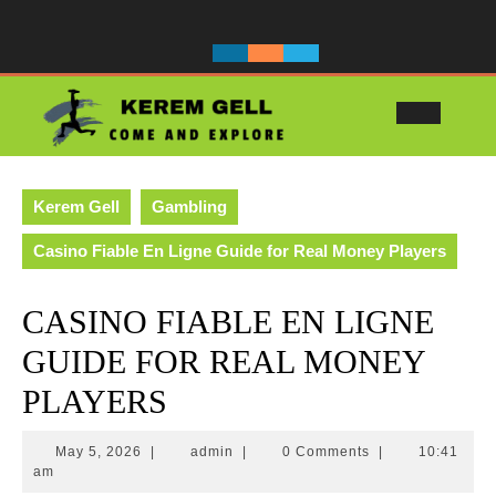
Skip
to
content
Ope
Butt
Kerem Gell
Gambling
Casino Fiable En Ligne Guide for Real Money Players
CASINO FIABLE EN LIGNE
GUIDE FOR REAL MONEY
PLAYERS
May
admin
May 5, 2026
|
admin
|
0 Comments
|
10:41
5,
am
2026