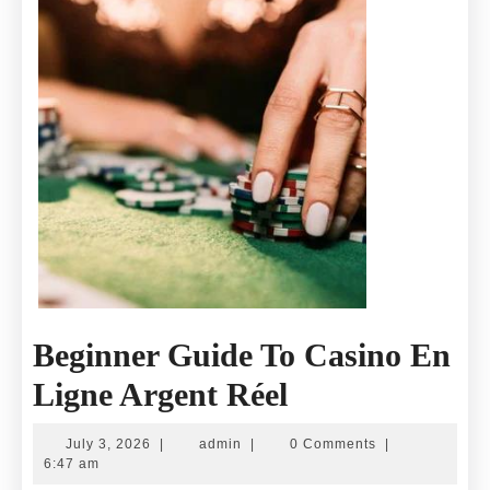
Beginner Guide To Casino En
Beginner
Ligne Argent Réel
Guide
July
admin
July 3, 2026
|
admin
|
0 Comments
|
To
3,
6:47 am
2026