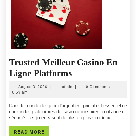
Trusted Meilleur Casino En
Trusted
Ligne Platforms
Meilleur
August
admin
August 3, 2026
|
admin
|
0 Comments
|
Casino
3,
6:59 am
2026
En
Dans le monde des jeux d’argent en ligne, il est essentiel de
choisir des plateformes de casino qui inspirent confiance et
Ligne
sécurité. Les joueurs sont de plus en plus soucieux
Platforms
READ
READ MORE