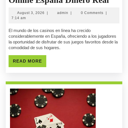
Guid
August
admin
August 3, 2026
|
admin
|
0 Comments
|
To
3,
7:14 am
2026
Casi
El mundo de los casinos en línea ha crecido
considerablemente en España, ofreciendo a los jugadores
Onli
la oportunidad de disfrutar de sus juegos favoritos desde la
comodidad de sus hogares.
Espa
Dine
READ
READ MORE
MORE
Real