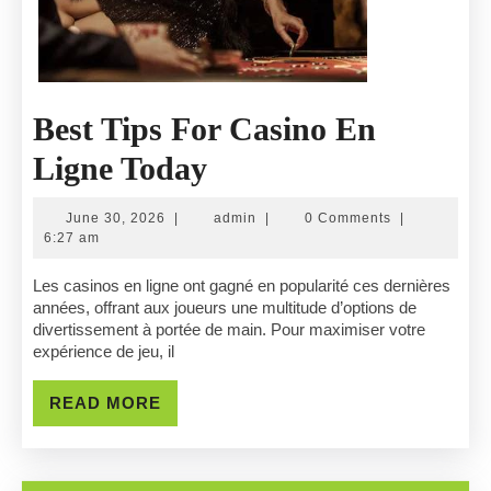
Best Tips For Casino En
Best
Ligne Today
Tips
June
admin
June 30, 2026
|
admin
|
0 Comments
|
For
30,
6:27 am
2026
Casino
Les casinos en ligne ont gagné en popularité ces dernières
années, offrant aux joueurs une multitude d’options de
En
divertissement à portée de main. Pour maximiser votre
expérience de jeu, il
Ligne
Today
READ
READ MORE
MORE