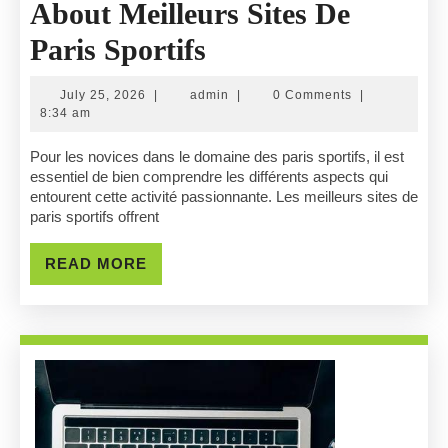
About Meilleurs Sites De
Everything
Paris Sportifs
Beginners
July
admin
July 25, 2026
|
admin
|
0 Comments
|
Need
25,
8:34 am
2026
About
Pour les novices dans le domaine des paris sportifs, il est
essentiel de bien comprendre les différents aspects qui
Meilleurs
entourent cette activité passionnante. Les meilleurs sites de
paris sportifs offrent
Sites
De
READ
READ MORE
MORE
Paris
Sportifs