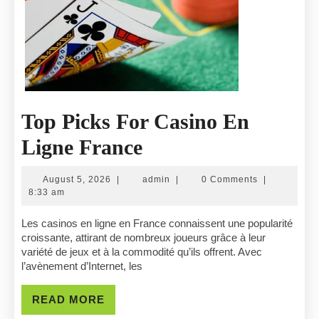
Top Picks For Casino En
Top
Ligne France
Picks
August
admin
August 5, 2026
|
admin
|
0 Comments
|
For
5,
8:33 am
2026
Casino
Les casinos en ligne en France connaissent une popularité
croissante, attirant de nombreux joueurs grâce à leur
En
variété de jeux et à la commodité qu’ils offrent. Avec
l’avènement d’Internet, les
Ligne
France
READ
READ MORE
MORE