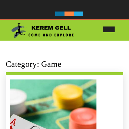
Skip
to
content
Ope
Butt
Category:
Game