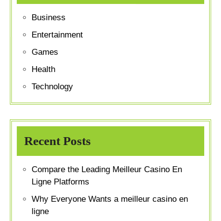
Business
Entertainment
Games
Health
Technology
Recent Posts
Compare the Leading Meilleur Casino En
Ligne Platforms
Why Everyone Wants a meilleur casino en
ligne