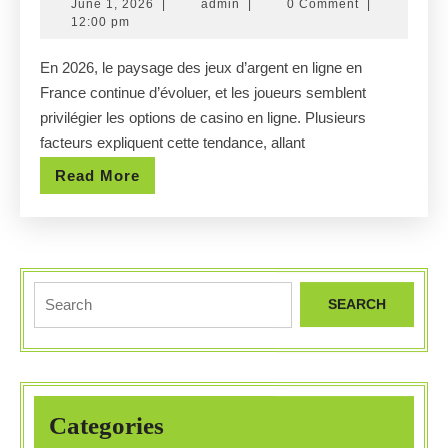
June
admin
June 1, 2026
|
admin
|
0 Comment
|
Continue
1,
12:00 pm
to
2026
En 2026, le paysage des jeux d’argent en ligne en
Prefer
France continue d’évoluer, et les joueurs semblent
Casino
privilégier les options de casino en ligne. Plusieurs
En
facteurs expliquent cette tendance, allant
Ligne
Read
Read More
France
More
Options
in
2026
Search
for:
Categories