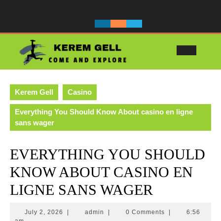
Skip
to
content
Ope
Butt
Kerem Gell
Casino
Everything You Should Know About casino en ligne
sans wager
EVERYTHING YOU SHOULD
KNOW ABOUT CASINO EN
LIGNE SANS WAGER
July
admin
July 2, 2026
|
admin
|
0 Comments
|
6:56
2,