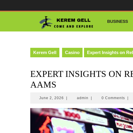
Skip
to
content
BUSINESS
Kerem Gell
Casino
Expert Insights on Re
EXPERT INSIGHTS ON R
AAMS
June
admin
June 2, 2026
|
admin
|
0 Comments
|
2,
2026