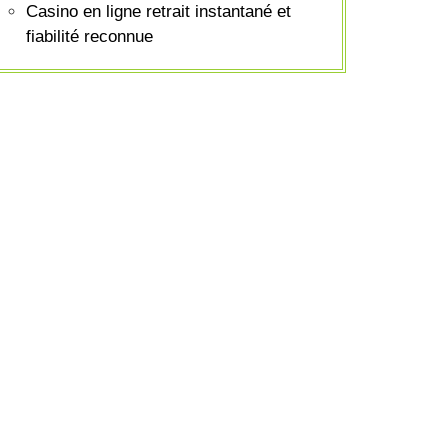
Casino en ligne retrait instantané et
fiabilité reconnue