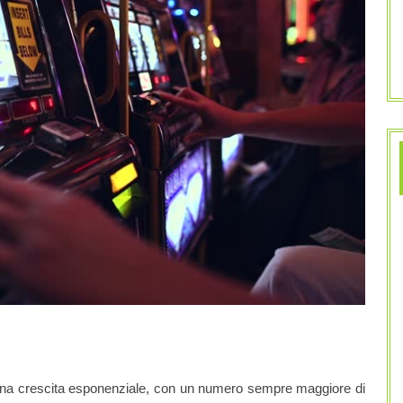
to una crescita esponenziale, con un numero sempre maggiore di