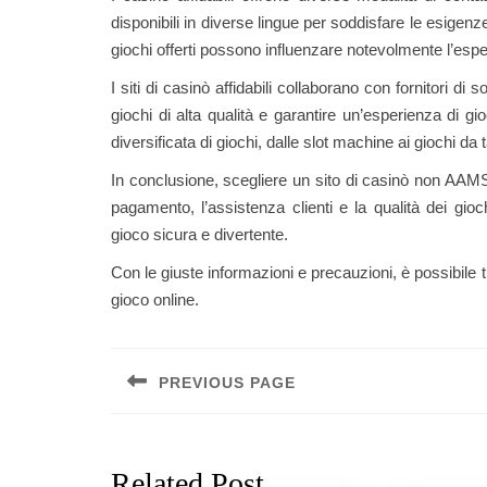
disponibili in diverse lingue per soddisfare le esigenze 
giochi offerti possono influenzare notevolmente l’espe
I siti di casinò affidabili collaborano con fornitori d
giochi di alta qualità e garantire un’esperienza di g
diversificata di giochi, dalle slot machine ai giochi da ta
In conclusione, scegliere un sito di casinò non AAMS r
pagamento, l’assistenza clienti e la qualità dei gi
gioco sicura e divertente.
Con le giuste informazioni e precauzioni, è possibile 
gioco online.
Post
navigation
PREVIOUS PAGE
Previous
post:
Related Post