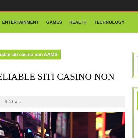
ENTERTAINMENT
GAMES
HEALTH
TECHNOLOGY
liable siti casino non AAMS
ELIABLE SITI CASINO NON
9:18 am