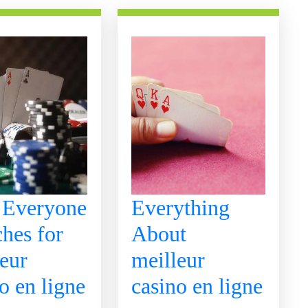
Everyone
Everything
hes for
About
eur
meilleur
Why
Ever
o en ligne
casino en ligne