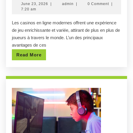
June
admin
June 23, 2026
|
admin
|
0 Comment
|
Choose
23,
7:20 am
Crypto
2026
Les casinos en ligne modernes offrent une expérience
Sites
de jeu enrichissante et variée, attirant de plus en plus de
de
joueurs à travers le monde. L’un des principaux
Paris
avantages de ces
Sportifs
Read
Read More
More