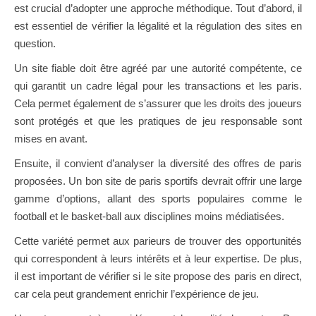
est crucial d’adopter une approche méthodique. Tout d’abord, il
est essentiel de vérifier la légalité et la régulation des sites en
question.
Un site fiable doit être agréé par une autorité compétente, ce
qui garantit un cadre légal pour les transactions et les paris.
Cela permet également de s’assurer que les droits des joueurs
sont protégés et que les pratiques de jeu responsable sont
mises en avant.
Ensuite, il convient d’analyser la diversité des offres de paris
proposées. Un bon site de paris sportifs devrait offrir une large
gamme d’options, allant des sports populaires comme le
football et le basket-ball aux disciplines moins médiatisées.
Cette variété permet aux parieurs de trouver des opportunités
qui correspondent à leurs intérêts et à leur expertise. De plus,
il est important de vérifier si le site propose des paris en direct,
car cela peut grandement enrichir l’expérience de jeu.