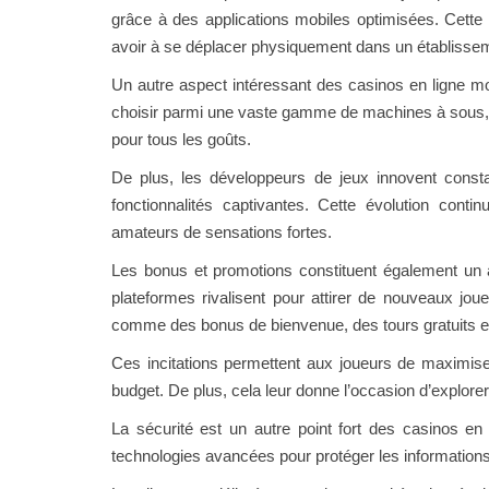
grâce à des applications mobiles optimisées. Cette f
avoir à se déplacer physiquement dans un établisse
Un autre aspect intéressant des casinos en ligne mod
choisir parmi une vaste gamme de machines à sous, de 
pour tous les goûts.
De plus, les développeurs de jeux innovent cons
fonctionnalités captivantes. Cette évolution cont
amateurs de sensations fortes.
Les bonus et promotions constituent également un a
plateformes rivalisent pour attirer de nouveaux jou
comme des bonus de bienvenue, des tours gratuits
Ces incitations permettent aux joueurs de maximiser
budget. De plus, cela leur donne l’occasion d’explorer
La sécurité est un autre point fort des casinos 
technologies avancées pour protéger les informations 