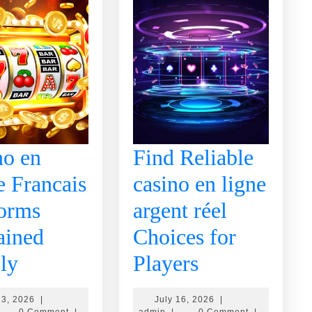
no en
Find Reliable
e Francais
casino en ligne
forms
argent réel
ained
Choices for
Casino
Find
ly
Players
en
Reliable
May
July
3, 2026
|
July 16, 2026
|
min
13,
admin
16,