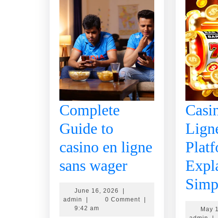
Complete
Casi
Guide to
Lign
casino en ligne
Plat
Complete
sans wager
Expl
Guide
Simp
June
June 16, 2026
|
to
admin
16,
admin
|
0 Comment
|
2026
9:42 am
May 1
ad