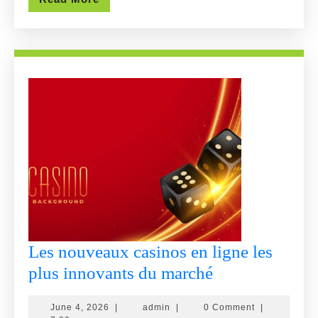
Players
More
Les nouveaux casinos en ligne les
Les
plus innovants du marché
nouveaux
June
admin
June 4, 2026
|
admin
|
0 Comment
|
casinos