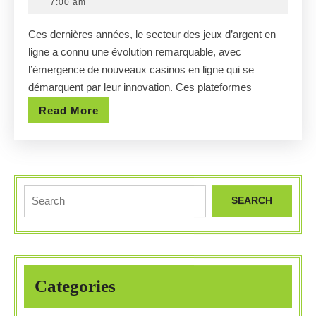
4,
7:00 am
en
2026
Ces dernières années, le secteur des jeux d’argent en
ligne
ligne a connu une évolution remarquable, avec
les
l’émergence de nouveaux casinos en ligne qui se
plus
démarquent par leur innovation. Ces plateformes
innovants
Read
Read More
du
More
marché
Search
for:
Categories