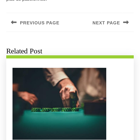
Post
navigation
PREVIOUS PAGE
NEXT PAGE
Previous
Next
post:
post:
Related Post