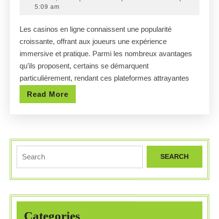
Réels
3,
5:09 am
Du
2026
Les casinos en ligne connaissent une popularité
Meilleur
croissante, offrant aux joueurs une expérience
Casino
immersive et pratique. Parmi les nombreux avantages
En
qu’ils proposent, certains se démarquent
Ligne
particulièrement, rendant ces plateformes attrayantes
Read
Read More
More
Search
for:
Categories