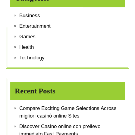
Business
Entertainment
Games
Health
Technology
Recent Posts
Compare Exciting Game Selections Across
migliori casinò online Sites
Discover Casino online con prelievo
immediato Fast Payments