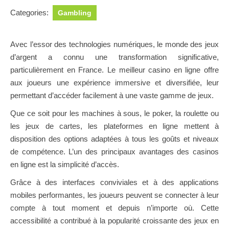
Categories:
Gambling
Avec l’essor des technologies numériques, le monde des jeux
d’argent a connu une transformation significative,
particulièrement en France. Le meilleur casino en ligne offre
aux joueurs une expérience immersive et diversifiée, leur
permettant d’accéder facilement à une vaste gamme de jeux.
Que ce soit pour les machines à sous, le poker, la roulette ou
les jeux de cartes, les plateformes en ligne mettent à
disposition des options adaptées à tous les goûts et niveaux
de compétence. L’un des principaux avantages des casinos
en ligne est la simplicité d’accès.
Grâce à des interfaces conviviales et à des applications
mobiles performantes, les joueurs peuvent se connecter à leur
compte à tout moment et depuis n’importe où. Cette
accessibilité a contribué à la popularité croissante des jeux en