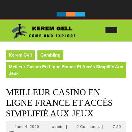
Skip
to
content
Ope
Butt
Kerem Gell
Gambling
Meilleur Casino En Ligne France Et Accès Simplifié Aux
Jeux
MEILLEUR CASINO EN
LIGNE FRANCE ET ACCÈS
SIMPLIFIÉ AUX JEUX
June
admin
June 4, 2026
|
admin
|
0 Comments
|
7:50
4,