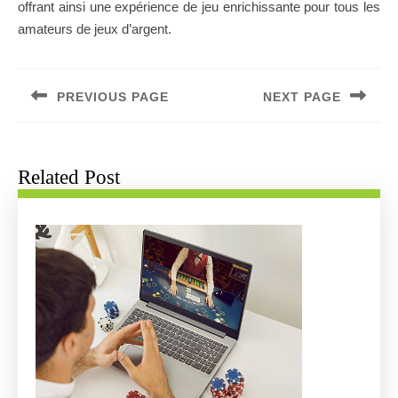
offrant ainsi une expérience de jeu enrichissante pour tous les
amateurs de jeux d’argent.
Post
navigation
PREVIOUS PAGE
NEXT PAGE
Previous
Next
post:
post:
Related Post