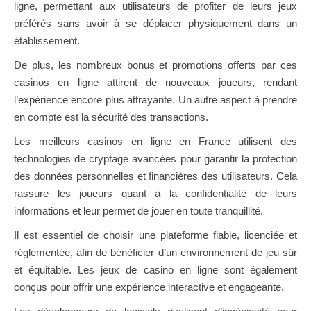
ligne, permettant aux utilisateurs de profiter de leurs jeux
préférés sans avoir à se déplacer physiquement dans un
établissement.
De plus, les nombreux bonus et promotions offerts par ces
casinos en ligne attirent de nouveaux joueurs, rendant
l’expérience encore plus attrayante. Un autre aspect à prendre
en compte est la sécurité des transactions.
Les meilleurs casinos en ligne en France utilisent des
technologies de cryptage avancées pour garantir la protection
des données personnelles et financières des utilisateurs. Cela
rassure les joueurs quant à la confidentialité de leurs
informations et leur permet de jouer en toute tranquillité.
Il est essentiel de choisir une plateforme fiable, licenciée et
réglementée, afin de bénéficier d’un environnement de jeu sûr
et équitable. Les jeux de casino en ligne sont également
conçus pour offrir une expérience interactive et engageante.