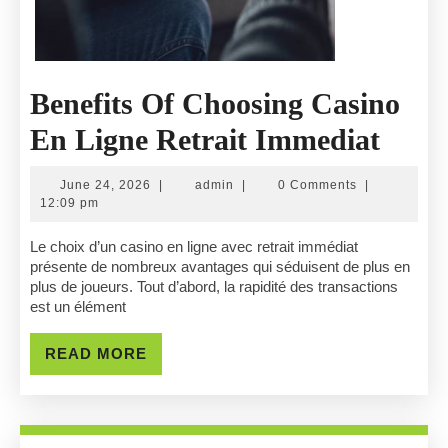
Benefits Of Choosing Casino
Benef
En Ligne Retrait Immediat
Of
June
admin
June 24, 2026
|
admin
|
0 Comments
|
Choo
24,
12:09 pm
2026
Casi
Le choix d’un casino en ligne avec retrait immédiat
présente de nombreux avantages qui séduisent de plus en
En
plus de joueurs. Tout d’abord, la rapidité des transactions
est un élément
Lign
Retra
READ
READ MORE
MORE
Imme