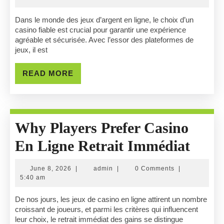
Casino
2026
En
Dans le monde des jeux d’argent en ligne, le choix d’un
casino fiable est crucial pour garantir une expérience
Ligne
agréable et sécurisée. Avec l’essor des plateformes de
jeux, il est
Platforms
Reviewed
READ
READ MORE
MORE
Why Players Prefer Casino
Why
En Ligne Retrait Immédiat
Playe
June
admin
June 8, 2026
|
admin
|
0 Comments
|
Prefe
8,
5:40 am
2026
Casi
De nos jours, les jeux de casino en ligne attirent un nombre
croissant de joueurs, et parmi les critères qui influencent
En
leur choix, le retrait immédiat des gains se distingue