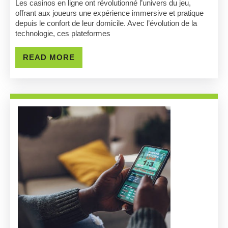
En
Les casinos en ligne ont révolutionné l’univers du jeu,
offrant aux joueurs une expérience immersive et pratique
Ligne
depuis le confort de leur domicile. Avec l’évolution de la
technologie, ces plateformes
Can
Improve
READ
READ MORE
MORE
Your
Gaming
Experience