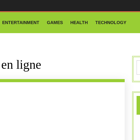
ENTERTAINMENT
GAMES
HEALTH
TECHNOLOGY
 en ligne
S
fo