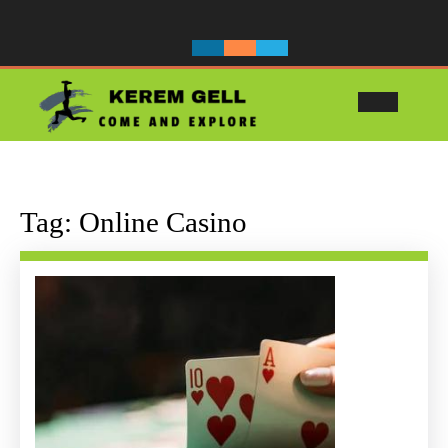
Skip
to
content
Ope
Butt
Tag:
Online Casino