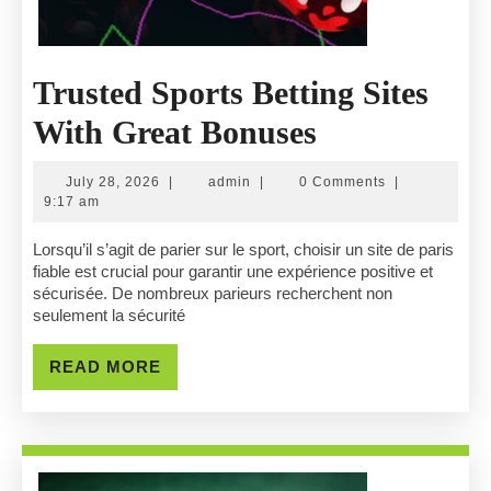
Trusted Sports Betting Sites
Trusted
With Great Bonuses
Sports
July
admin
July 28, 2026
|
admin
|
0 Comments
|
Betting
28,
9:17 am
2026
Sites
Lorsqu’il s’agit de parier sur le sport, choisir un site de paris
fiable est crucial pour garantir une expérience positive et
With
sécurisée. De nombreux parieurs recherchent non
seulement la sécurité
Great
Bonuses
READ
READ MORE
MORE