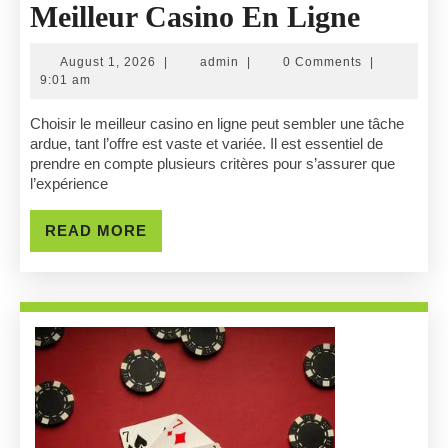
Best
Meilleur Casino En Ligne
Tips
August
admin
August 1, 2026
|
admin
|
0 Comments
|
For
1,
9:01 am
2026
Choos
Choisir le meilleur casino en ligne peut sembler une tâche
ardue, tant l’offre est vaste et variée. Il est essentiel de
Meille
prendre en compte plusieurs critères pour s’assurer que
l’expérience
Casino
En
READ
READ MORE
MORE
Ligne