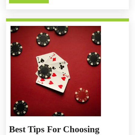
MORE
En
Ligne
Best Tips For Choosing