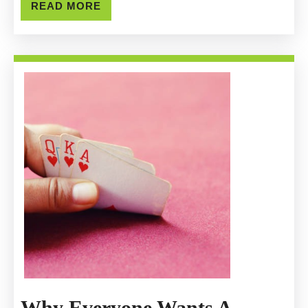
Ligne
READ
READ MORE
MORE
Platforms
Why Everyone Wants A