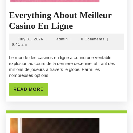
Everything About Meilleur
Everything
Casino En Ligne
About
July
admin
July 31, 2026
|
admin
|
0 Comments
|
Meilleur
31,
6:41 am
2026
Casino
Le monde des casinos en ligne a connu une véritable
explosion au cours de la dernière décennie, attirant des
En
millions de joueurs à travers le globe. Parmi les
nombreuses options
Ligne
READ
READ MORE
MORE