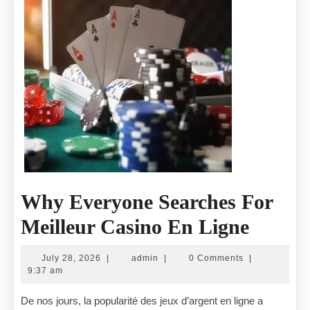
Why Everyone Searches For
Why
Meilleur Casino En Ligne
Every
July
admin
July 28, 2026
|
admin
|
0 Comments
|
Search
28,
9:37 am
2026
For
De nos jours, la popularité des jeux d’argent en ligne a