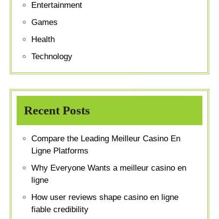
Entertainment
Games
Health
Technology
Recent Posts
Compare the Leading Meilleur Casino En
Ligne Platforms
Why Everyone Wants a meilleur casino en
ligne
How user reviews shape casino en ligne
fiable credibility