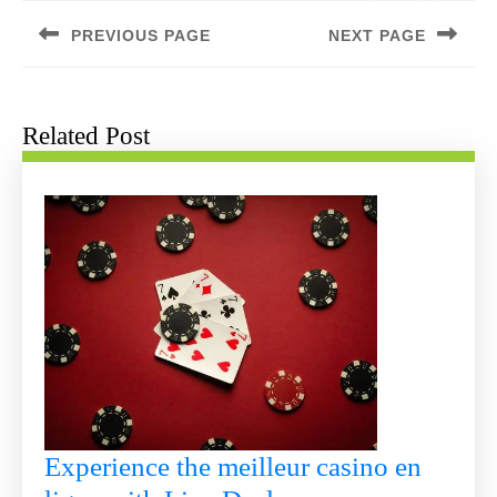
navigation
PREVIOUS PAGE
NEXT PAGE
Previous
Next
post:
post:
Related Post
Experience the meilleur casino en