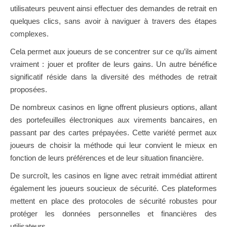
utilisateurs peuvent ainsi effectuer des demandes de retrait en
quelques clics, sans avoir à naviguer à travers des étapes
complexes.
Cela permet aux joueurs de se concentrer sur ce qu’ils aiment
vraiment : jouer et profiter de leurs gains. Un autre bénéfice
significatif réside dans la diversité des méthodes de retrait
proposées.
De nombreux casinos en ligne offrent plusieurs options, allant
des portefeuilles électroniques aux virements bancaires, en
passant par des cartes prépayées. Cette variété permet aux
joueurs de choisir la méthode qui leur convient le mieux en
fonction de leurs préférences et de leur situation financière.
De surcroît, les casinos en ligne avec retrait immédiat attirent
également les joueurs soucieux de sécurité. Ces plateformes
mettent en place des protocoles de sécurité robustes pour
protéger les données personnelles et financières des
utilisateurs.