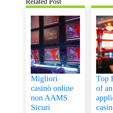
Related Post
Migliori
Top 
casinò online
of an
non AAMS
appli
Migliori
Sicuri
casin