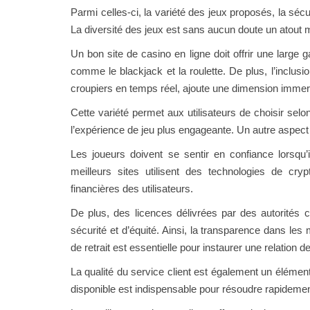
Parmi celles-ci, la variété des jeux proposés, la sécur
La diversité des jeux est sans aucun doute un atout ma
Un bon site de casino en ligne doit offrir une larg
comme le blackjack et la roulette. De plus, l’inclusi
croupiers en temps réel, ajoute une dimension immer
Cette variété permet aux utilisateurs de choisir sel
l’expérience de jeu plus engageante. Un autre aspect 
Les joueurs doivent se sentir en confiance lorsqu’
meilleurs sites utilisent des technologies de cr
financières des utilisateurs.
De plus, des licences délivrées par des autorités 
sécurité et d’équité. Ainsi, la transparence dans le
de retrait est essentielle pour instaurer une relation 
La qualité du service client est également un élément 
disponible est indispensable pour résoudre rapidemen