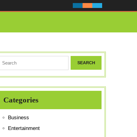
Search
for:
Categories
Business
Entertainment