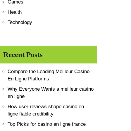
Games
Health
Technology
Recent Posts
Compare the Leading Meilleur Casino
En Ligne Platforms
Why Everyone Wants a meilleur casino
en ligne
How user reviews shape casino en
ligne fiable credibility
Top Picks for casino en ligne france