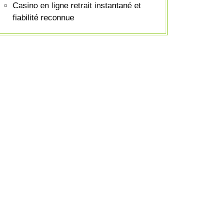
Casino en ligne retrait instantané et
fiabilité reconnue