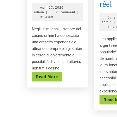
casinò
T
réel
April
April 17, 2026
|
online
F
admin
17,
admin
|
0 Comment
|
2026
9:14 am
June 
non
o
ad
admin
|
7:37
Negli ultimi anni, il settore dei
AAMS
a
casinò online ha conosciuto
Les applic
Sicuri
a
una crescita esponenziale,
argent rée
attirando sempre più giocatori
c
popularité 
in cerca di divertimento e
de nombre
a
possibilità di vincita. Tuttavia,
leurs fonc
non tutti i casinò
r
innovantes
Read
Read More
accessibil
More
applicatio
expérienc
Read 