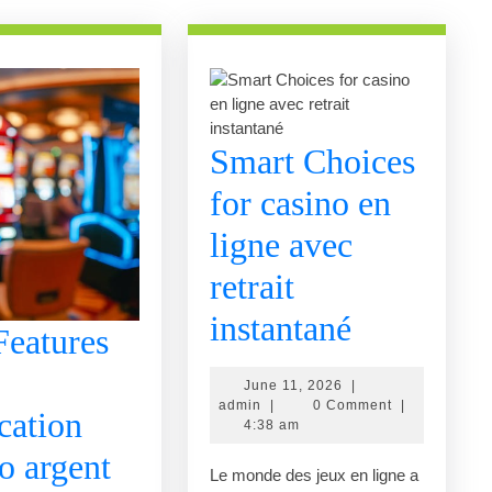
Smart Choices
for casino en
ligne avec
retrait
Smart
instantané
Features
Choices
June
June 11, 2026
|
for
admin
11,
admin
|
0 Comment
|
cation
2026
4:38 am
casino
o argent
Le monde des jeux en ligne a