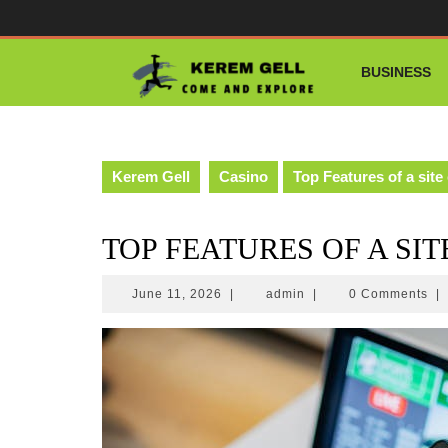
Skip
to
content
BUSINESS
Kerem Gell
Casino
Top Features of a site
TOP FEATURES OF A SIT
June
admin
June 11, 2026
|
admin
|
0 Comments
|
11,
2026