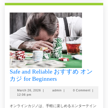
Safe and Reliable おすすめ オン
Safe
カジ for Beginners
and
March
admin
March 26, 2026
|
admin
|
0 Comment
|
Reliable
26,
12:06 pm
お
2026
オンラインカジノは、手軽に楽しめるエンターテイン
す