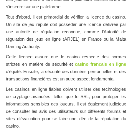
s’inscrire sur une plateforme.
Tout d’abord, il est primordial de vérifier la licence du casino.
Un site de jeu réputé doit posséder une licence délivrée par
une autorité de régulation reconnue, comme l’Autorité de
régulation des jeux en ligne (ARJEL) en France ou la Malta
Gaming Authority.
Cette licence assure que le casino respecte des normes
strictes en matière de sécurité et
casino francais en ligne
d’équité. Ensuite, la sécurité des données personnelles et des
transactions financières est un autre aspect fondamental.
Les casinos en ligne fiables doivent utiliser des technologies
de cryptage avancées, telles que le SSL, pour protéger les
informations sensibles des joueurs. Il est également judicieux
de consulter les avis des utilisateurs sur différents forums et
sites d’évaluation pour se faire une idée de la réputation du
casino.