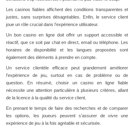
Les casinos fiables affichent des conditions transparentes et
justes, sans surprises désagréables. Enfin, le service client
joue un rôle crucial dans l’expérience utilisateur.
Un bon casino en ligne doit offrir un support accessible et
réactif, que ce soit par chat en direct, email ou téléphone. Les
horaires de disponibilité et les langues proposées sont
également des éléments à prendre en compte.
Un service clientèle efficace peut grandement améliorer
l’expérience de jeu, surtout en cas de problème ou de
question. En résumé, choisir un casino en ligne fiable
nécessite une attention particulière à plusieurs critères, allant
de la licence à la qualité du service client.
En prenant le temps de faire des recherches et de comparer
les options, les joueurs peuvent s’assurer de vivre une
expérience de jeu à la fois agréable et sécurisée.
Post