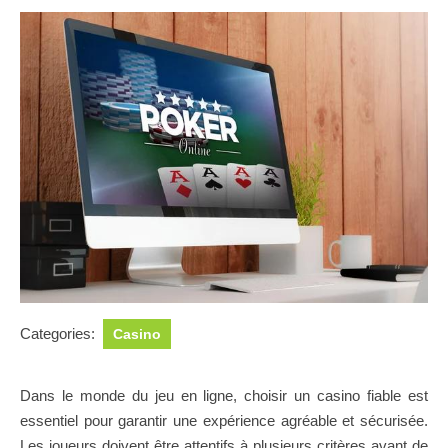
Categories:
Casino
Dans le monde du jeu en ligne, choisir un casino fiable est
essentiel pour garantir une expérience agréable et sécurisée.
Les joueurs doivent être attentifs à plusieurs critères avant de