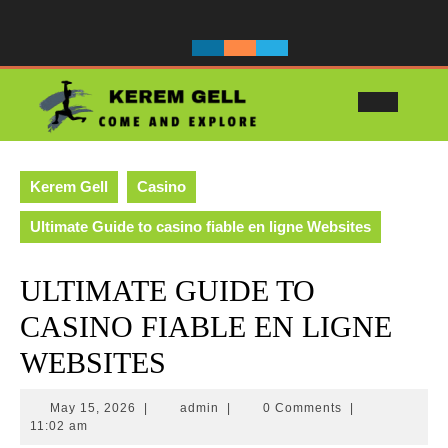
Skip
to
content
Ope
Butt
Kerem Gell
Casino
Ultimate Guide to casino fiable en ligne Websites
ULTIMATE GUIDE TO
CASINO FIABLE EN LIGNE
WEBSITES
May
admin
May 15, 2026
|
admin
|
0 Comments
|
15,
11:02 am
2026