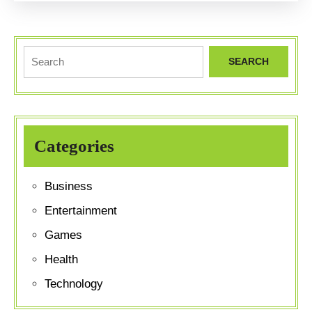
Search
for:
Categories
Business
Entertainment
Games
Health
Technology