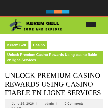
Skip
to
content
Ope
Butt
Kerem Gell
Casino
Unlock Premium Casino Rewards Using casino fiable
en ligne Services
UNLOCK PREMIUM CASINO
REWARDS USING CASINO
FIABLE EN LIGNE SERVICES
June
admin
June 25, 2026
|
admin
|
0 Comments
|
25,