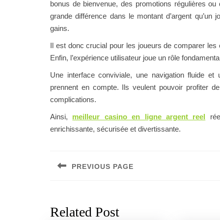
bonus de bienvenue, des promotions régulières ou d
grande différence dans le montant d’argent qu’un j
gains.
Il est donc crucial pour les joueurs de comparer les o
Enfin, l’expérience utilisateur joue un rôle fondament
Une interface conviviale, une navigation fluide et
prennent en compte. Ils veulent pouvoir profiter 
complications.
Ainsi,
meilleur casino en ligne argent reel
réel
enrichissante, sécurisée et divertissante.
Post
navigation
PREVIOUS PAGE
Previous
post:
Related Post