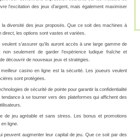
vre l’excitation des jeux d’argent, mais également maximiser
st la diversité des jeux proposés. Que ce soit des machines à
direct, les options sont vastes et variées.
rs veulent s’assurer qu’ils auront accès à une large gamme de
 non seulement de garder l’expérience ludique fraîche et
 de découvrir de nouveaux jeux et stratégies.
eilleur casino en ligne est la sécurité. Les joueurs veulent
ncières sont protégées.
hnologies de sécurité de pointe pour garantir la confidentialité
c tendance à se tourner vers des plateformes qui affichent des
tilisateurs.
ce de jeu agréable et sans stress. Les bonus et promotions
 en ligne.
i peuvent augmenter leur capital de jeu. Que ce soit par des