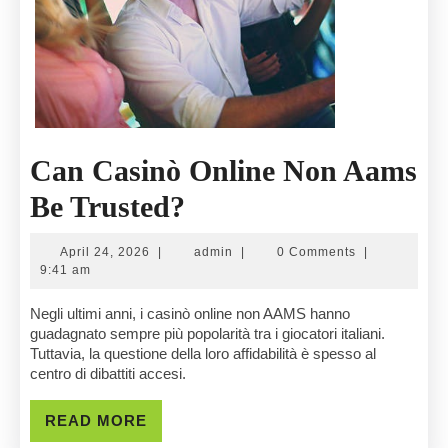
Can Casinò Online Non Aams
Can
Be Trusted?
Casinò
April
admin
April 24, 2026
|
admin
|
0 Comments
|
Online
24,
9:41 am
2026
Non
Negli ultimi anni, i casinò online non AAMS hanno
guadagnato sempre più popolarità tra i giocatori italiani.
Aams
Tuttavia, la questione della loro affidabilità è spesso al
centro di dibattiti accesi.
Be
Trusted?
READ
READ MORE
MORE