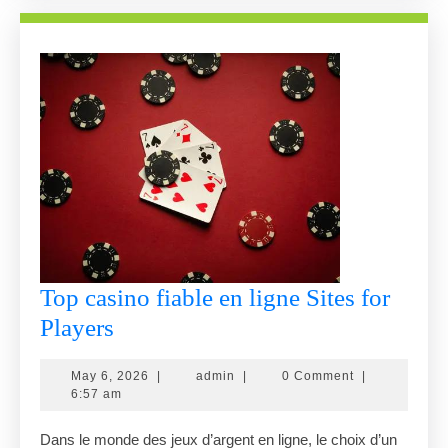
Top casino fiable en ligne Sites for
Top
Players
casino
May
admin
May 6, 2026
|
admin
|
0 Comment
|
fiable
6,
6:57 am
en
2026
Dans le monde des jeux d’argent en ligne, le choix d’un
ligne