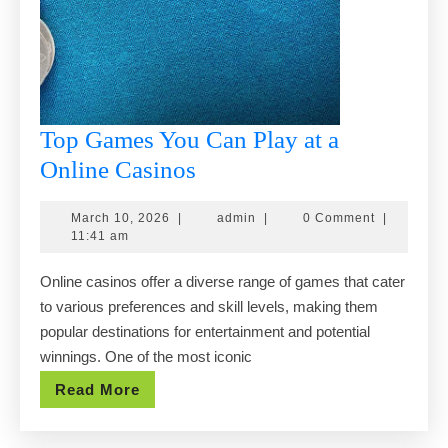
Top Games You Can Play at a
Top
Online Casinos
Games
March
admin
March 10, 2026
|
admin
|
0 Comment
|
You
10,
11:41 am
Can
2026
Online casinos offer a diverse range of games that cater
Play
to various preferences and skill levels, making them
at
popular destinations for entertainment and potential
a
winnings. One of the most iconic
Online
Read
Read More
Casinos
More