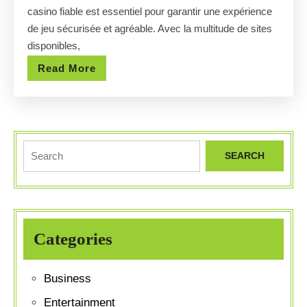
casino fiable est essentiel pour garantir une expérience
Sites
de jeu sécurisée et agréable. Avec la multitude de sites
for
disponibles,
Players
Read
Read More
More
Search
for:
Categories
Business
Entertainment