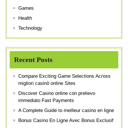
Games
Health
Technology
Recent Posts
Compare Exciting Game Selections Across
migliori casinò online Sites
Discover Casino online con prelievo
immediato Fast Payments
A Complete Guide to meilleur casino en ligne
Bonus Casino En Ligne Avec Bonus Exclusif