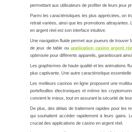
permettant aux utilisateurs de profiter de leurs jeux p
Parmi les caractéristiques les plus appréciées, on trou
retrait variées, ainsi que les promotions attrayantes. 
en argent réel est son interface intuitive.
Une navigation fluide permet aux joueurs de trouver f
de jeux de table ou
application casino argent rée
optimisée pour différents appareils, garantissant ain
Les graphismes de haute qualité et les animations fl
plus captivante. Une autre caractéristique essentielle e
Les meilleurs casinos en ligne proposent une multit
portefeuilles électroniques et même les cryptomonn
convient le mieux, tout en assurant la sécurité de leu
De plus, des délais de traitement rapides pour les ret
qui souhaitent accéder rapidement à leurs gains. 
crucial des applications de casino en argent réel.