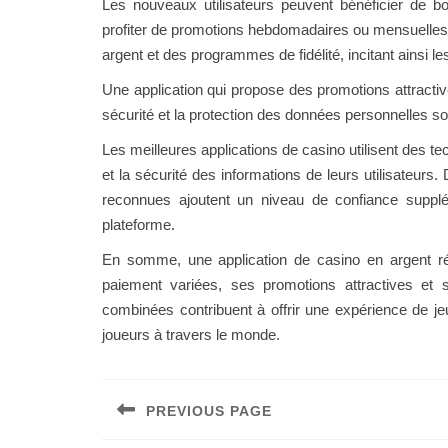
Les nouveaux utilisateurs peuvent bénéficier de b
profiter de promotions hebdomadaires ou mensuelles.
argent et des programmes de fidélité, incitant ainsi l
Une application qui propose des promotions attracti
sécurité et la protection des données personnelles s
Les meilleures applications de casino utilisent des te
et la sécurité des informations de leurs utilisateurs.
reconnues ajoutent un niveau de confiance suppléme
plateforme.
En somme, une application de casino en argent rée
paiement variées, ses promotions attractives et 
combinées contribuent à offrir une expérience de je
joueurs à travers le monde.
Post
navigation
PREVIOUS PAGE
Previous