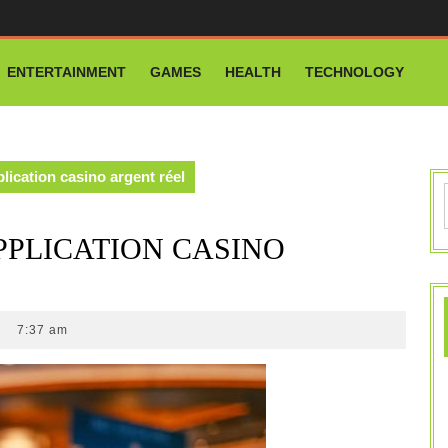
ENTERTAINMENT
GAMES
HEALTH
TECHNOLOGY
lication casino argent réel
PPLICATION CASINO
7:37 am