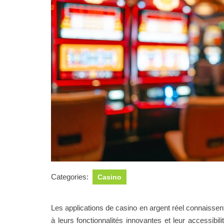
Categories:
Casino
Les applications de casino en argent réel connaissen
à leurs fonctionnalités innovantes et leur accessibi