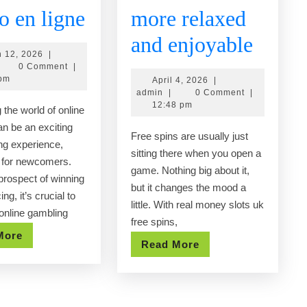
How
o en ligne
more relaxed
to
Free
and enjoyable
March
 12, 2026
|
avoid
extras
min
12,
0 Comment
|
2026
 pm
April
April 4, 2026
|
common
often
admin
4,
admin
|
0 Comment
|
2026
12:48 pm
 the world of online
mistakes
make
n be an exciting
Free spins are usually just
at
sessio
ng experience,
sitting there when you open a
y for newcomers.
casino
feel
game. Nothing big about it,
prospect of winning
but it changes the mood a
en
more
ing, it’s crucial to
little. With real money slots uk
online gambling
ligne
relax
free spins,
Read
More
Read
Read More
and
More
More
enjoy