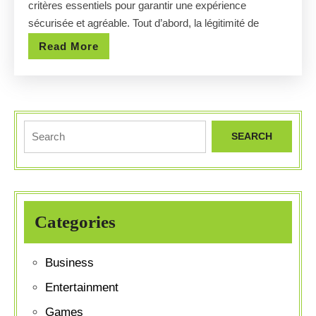
critères essentiels pour garantir une expérience
site
sécurisée et agréable. Tout d’abord, la légitimité de
de
Read
Read More
pari
More
spor
plat
Search
for:
Categories
Business
Entertainment
Games