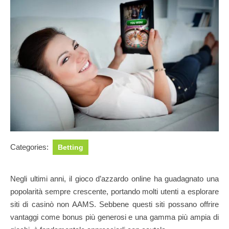
Categories:
Betting
Negli ultimi anni, il gioco d’azzardo online ha guadagnato una
popolarità sempre crescente, portando molti utenti a esplorare
siti di casinò non AAMS. Sebbene questi siti possano offrire
vantaggi come bonus più generosi e una gamma più ampia di