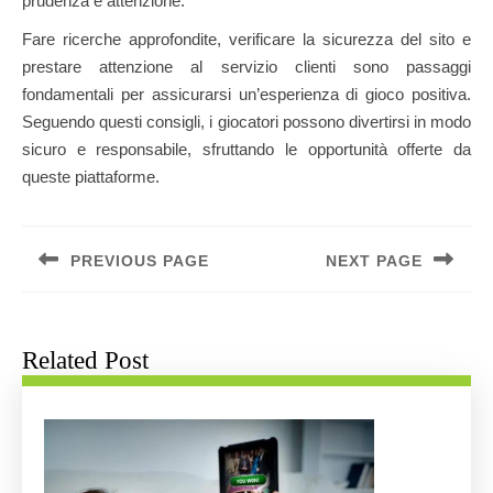
prudenza e attenzione.
Fare ricerche approfondite, verificare la sicurezza del sito e
prestare attenzione al servizio clienti sono passaggi
fondamentali per assicurarsi un’esperienza di gioco positiva.
Seguendo questi consigli, i giocatori possono divertirsi in modo
sicuro e responsabile, sfruttando le opportunità offerte da
queste piattaforme.
Post
navigation
PREVIOUS PAGE
NEXT PAGE
Previous
Next
post:
post:
Related Post