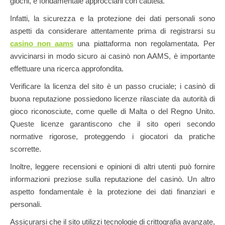
giochi, è fondamentale approcciarli con cautela.
Infatti, la sicurezza e la protezione dei dati personali sono
aspetti da considerare attentamente prima di registrarsi su
casino non aams
una piattaforma non regolamentata. Per
avvicinarsi in modo sicuro ai casinò non AAMS, è importante
effettuare una ricerca approfondita.
Verificare la licenza del sito è un passo cruciale; i casinò di
buona reputazione possiedono licenze rilasciate da autorità di
gioco riconosciute, come quelle di Malta o del Regno Unito.
Queste licenze garantiscono che il sito operi secondo
normative rigorose, proteggendo i giocatori da pratiche
scorrette.
Inoltre, leggere recensioni e opinioni di altri utenti può fornire
informazioni preziose sulla reputazione del casinò. Un altro
aspetto fondamentale è la protezione dei dati finanziari e
personali.
Assicurarsi che il sito utilizzi tecnologie di crittografia avanzate,