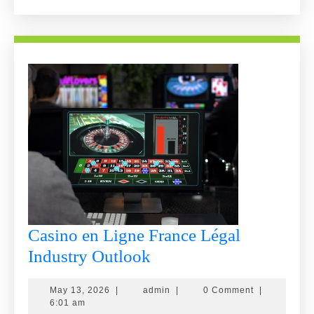
More
Casino en Ligne France Légal
Casino
Industry Outlook
en
May
admin
May 13, 2026
|
admin
|
0 Comment
|
Ligne
13,
6:01 am