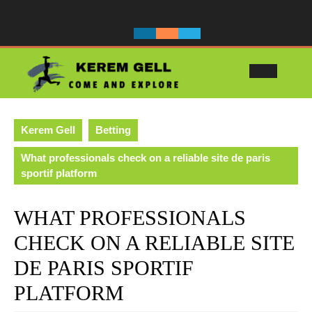
Skip
to
content
Ope
Butt
Kerem Gell
Betting
What professionals check on a reliable site de paris
sportif platform
WHAT PROFESSIONALS
CHECK ON A RELIABLE SITE
DE PARIS SPORTIF
PLATFORM