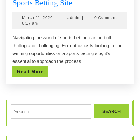
Find
Sports Betting Site
Winning
March
admin
March 11, 2026
|
admin
|
0 Comment
|
Opportunities
11,
6:17 am
on
2026
Navigating the world of sports betting can be both
a
thrilling and challenging. For enthusiasts looking to find
Sports
winning opportunities on a sports betting site, it’s
Betting
essential to approach the process
Site
Read
Read More
More
Search
for: