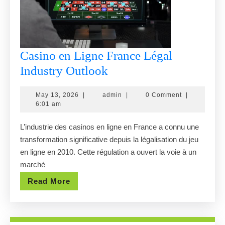
Casino en Ligne France Légal
Casino
Industry Outlook
en
May
admin
May 13, 2026
|
admin
|
0 Comment
|
Ligne
13,
6:01 am
France
2026
L’industrie des casinos en ligne en France a connu une
Légal
transformation significative depuis la légalisation du jeu
Industry
en ligne en 2010. Cette régulation a ouvert la voie à un
Outlook
marché
Read
Read More
More