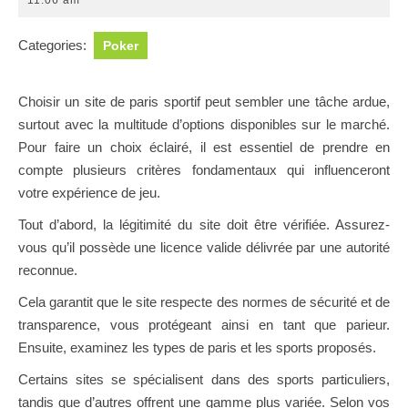
11:06 am
2026
Categories:
Poker
Choisir un site de paris sportif peut sembler une tâche ardue,
surtout avec la multitude d’options disponibles sur le marché.
Pour faire un choix éclairé, il est essentiel de prendre en
compte plusieurs critères fondamentaux qui influenceront
votre expérience de jeu.
Tout d’abord, la légitimité du site doit être vérifiée. Assurez-
vous qu’il possède une licence valide délivrée par une autorité
reconnue.
Cela garantit que le site respecte des normes de sécurité et de
transparence, vous protégeant ainsi en tant que parieur.
Ensuite, examinez les types de paris et les sports proposés.
Certains sites se spécialisent dans des sports particuliers,
tandis que d’autres offrent une gamme plus variée. Selon vos