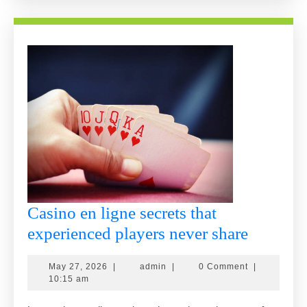
sportif
today
Casino en ligne secrets that
Casino
experienced players never share
en
May
admin
May 27, 2026
|
admin
|
0 Comment
|
ligne
27,
10:15 am
secrets
2026