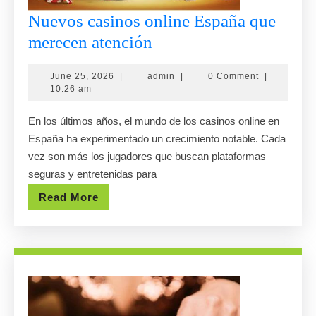
Nuevos casinos online España que
Nuevos
merecen atención
casinos
June
admin
June 25, 2026
|
admin
|
0 Comment
|
online
25,
10:26 am
España
2026
En los últimos años, el mundo de los casinos online en
que
España ha experimentado un crecimiento notable. Cada
merecen
vez son más los jugadores que buscan plataformas
atención
seguras y entretenidas para
Read
Read More
More