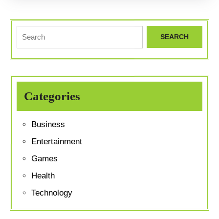
Search
for:
Categories
Business
Entertainment
Games
Health
Technology