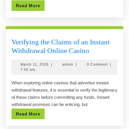
solutions
Read
Read More
idéales
More
pour
jouer
où
Verifying the Claims of an Instant
que
Verifying
Withdrawal Online Casino
vous
the
soyez
March
admin
March 11, 2026
|
admin
|
0 Comment
|
Claims
11,
7:55 am
of
2026
When exploring online casinos that advertise instant
an
withdrawal features, it is essential to verify the legitimacy
Instant
of these claims before committing any funds. Instant
Withdrawal
withdrawal promises can be enticing, but
Online
Read
Read More
Casino
More