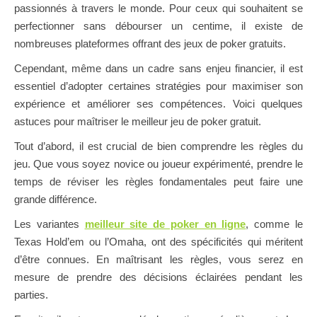
passionnés à travers le monde. Pour ceux qui souhaitent se
perfectionner sans débourser un centime, il existe de
nombreuses plateformes offrant des jeux de poker gratuits.
Cependant, même dans un cadre sans enjeu financier, il est
essentiel d’adopter certaines stratégies pour maximiser son
expérience et améliorer ses compétences. Voici quelques
astuces pour maîtriser le meilleur jeu de poker gratuit.
Tout d’abord, il est crucial de bien comprendre les règles du
jeu. Que vous soyez novice ou joueur expérimenté, prendre le
temps de réviser les règles fondamentales peut faire une
grande différence.
Les variantes
meilleur site de poker en ligne
, comme le
Texas Hold’em ou l’Omaha, ont des spécificités qui méritent
d’être connues. En maîtrisant les règles, vous serez en
mesure de prendre des décisions éclairées pendant les
parties.