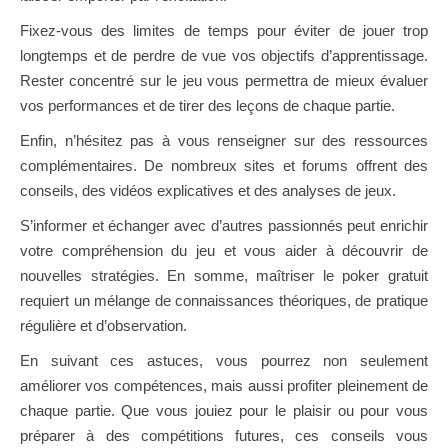
Fixez-vous des limites de temps pour éviter de jouer trop
longtemps et de perdre de vue vos objectifs d’apprentissage.
Rester concentré sur le jeu vous permettra de mieux évaluer
vos performances et de tirer des leçons de chaque partie.
Enfin, n’hésitez pas à vous renseigner sur des ressources
complémentaires. De nombreux sites et forums offrent des
conseils, des vidéos explicatives et des analyses de jeux.
S’informer et échanger avec d’autres passionnés peut enrichir
votre compréhension du jeu et vous aider à découvrir de
nouvelles stratégies. En somme, maîtriser le poker gratuit
requiert un mélange de connaissances théoriques, de pratique
régulière et d’observation.
En suivant ces astuces, vous pourrez non seulement
améliorer vos compétences, mais aussi profiter pleinement de
chaque partie. Que vous jouiez pour le plaisir ou pour vous
préparer à des compétitions futures, ces conseils vous