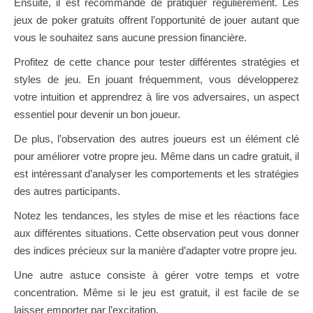
Ensuite, il est recommandé de pratiquer régulièrement. Les
jeux de poker gratuits offrent l’opportunité de jouer autant que
vous le souhaitez sans aucune pression financière.
Profitez de cette chance pour tester différentes stratégies et
styles de jeu. En jouant fréquemment, vous développerez
votre intuition et apprendrez à lire vos adversaires, un aspect
essentiel pour devenir un bon joueur.
De plus, l’observation des autres joueurs est un élément clé
pour améliorer votre propre jeu. Même dans un cadre gratuit, il
est intéressant d’analyser les comportements et les stratégies
des autres participants.
Notez les tendances, les styles de mise et les réactions face
aux différentes situations. Cette observation peut vous donner
des indices précieux sur la manière d’adapter votre propre jeu.
Une autre astuce consiste à gérer votre temps et votre
concentration. Même si le jeu est gratuit, il est facile de se
laisser emporter par l’excitation.