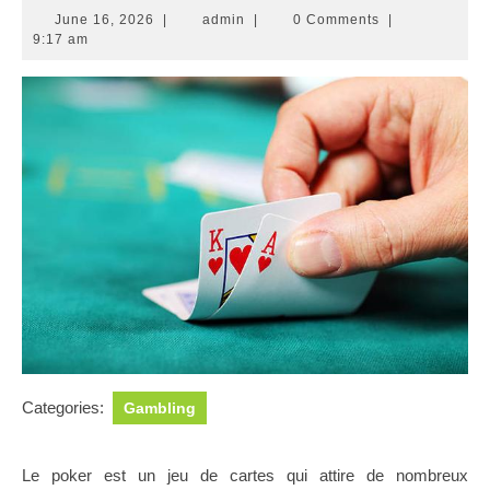
June
admin
June 16, 2026
|
admin
|
0 Comments
|
16,
9:17 am
2026
Categories:
Gambling
Le poker est un jeu de cartes qui attire de nombreux