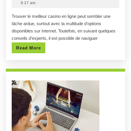
for
27,
9:27 am
Finding
2026
Trouver le meilleur casino en ligne peut sembler une
the
tâche ardue, surtout avec la multitude d’options
meilleur
disponibles sur Internet. Toutefois, en suivant quelques
casino
conseils d’experts, il est possible de naviguer
en
Read
Read More
ligne
More