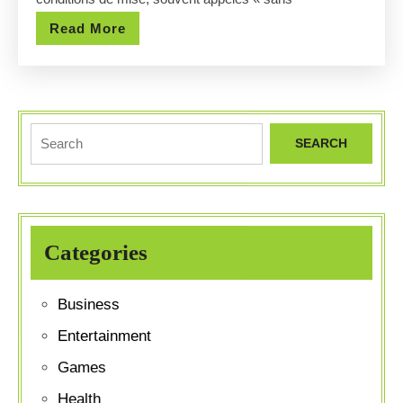
ligne
Read
Read More
sans
More
wager
Search
for:
Categories
Business
Entertainment
Games
Health