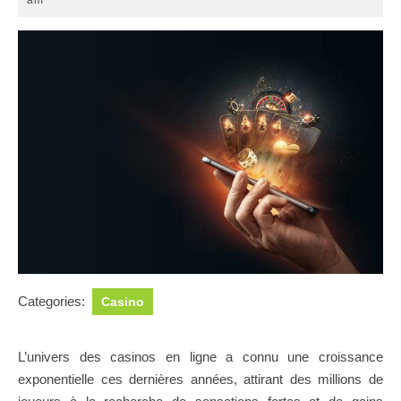
am
2026
Categories:
Casino
L’univers des casinos en ligne a connu une croissance
exponentielle ces dernières années, attirant des millions de