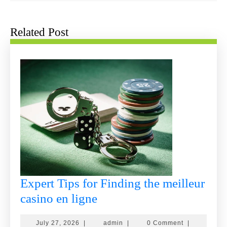
Previous
Next
post:
post:
Related Post
Expert Tips for Finding the meilleur
Expert
casino en ligne
Tips
July
admin
July 27, 2026
|
admin
|
0 Comment
|