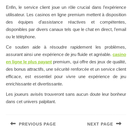
Enfin, le service client joue un rôle crucial dans l’expérience
utilisateur. Les casinos en ligne premium mettent à disposition
des équipes d’assistance réactives et compétentes,
disponibles par divers canaux tels que le chat en direct, l’email
ou le téléphone.
Ce soutien aide à résoudre rapidement les problèmes,
assurant ainsi une expérience de jeu fluide et agréable.
casino
en ligne le plus payant
premium, qui offre des jeux de qualité,
des bonus attractifs, une sécurité renforcée et un service client
efficace, est essentiel pour vivre une expérience de jeu
enrichissante et divertissante.
Les joueurs avisés trouveront sans aucun doute leur bonheur
dans cet univers palpitant.
Post
navigation
PREVIOUS PAGE
NEXT PAGE