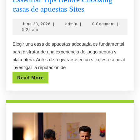
Essential
casas de apuestas Sites
Tips
June
admin
June 23, 2026
|
admin
|
0 Comment
|
Before
23,
5:22 am
Choosing
2026
Elegir una casa de apuestas adecuada es fundamental
casas
para disfrutar de una experiencia de juego segura y
de
placentera. Antes de registrarse en un sitio, es esencial
apuestas
investigar la reputación de
Sites
Read
Read More
More