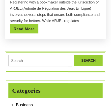
Registering with a bookmaker outside the jurisdiction of
outside
ARJEL (Autorité de Régulation des Jeux En Ligne)
ARJEL
involves several steps that ensure both compliance and
security for bettors. While ARJEL regulates
Read
Read More
More
Search
for:
Categories
Business