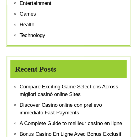
Entertainment
Games
Health
Technology
Recent Posts
Compare Exciting Game Selections Across
migliori casinò online Sites
Discover Casino online con prelievo
immediato Fast Payments
A Complete Guide to meilleur casino en ligne
Bonus Casino En Ligne Avec Bonus Exclusif