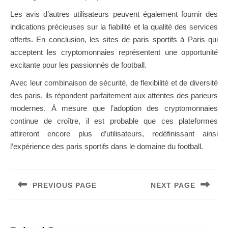
Les avis d’autres utilisateurs peuvent également fournir des
indications précieuses sur la fiabilité et la qualité des services
offerts. En conclusion, les sites de paris sportifs à Paris qui
acceptent les cryptomonnaies représentent une opportunité
excitante pour les passionnés de football.
Avec leur combinaison de sécurité, de flexibilité et de diversité
des paris, ils répondent parfaitement aux attentes des parieurs
modernes. À mesure que l’adoption des cryptomonnaies
continue de croître, il est probable que ces plateformes
attireront encore plus d’utilisateurs, redéfinissant ainsi
l’expérience des paris sportifs dans le domaine du football.
Post
navigation
PREVIOUS PAGE
NEXT PAGE
Previous
Next
post:
post: