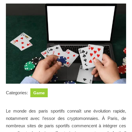
Categories:
Game
Le monde des paris sportifs connaît une évolution rapide,
notamment avec l’essor des cryptomonnaies. À Paris, de
nombreux sites de paris sportifs commencent à intégrer ces