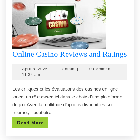
Onl
Online Casino Reviews and Ratings
Cas
April
admin
April 8, 2026
|
admin
|
0 Comment
|
Rev
8,
11:34 am
and
2026
Les critiques et les évaluations des casinos en ligne
Rat
jouent un rôle essentiel dans le choix d’une plateforme
de jeu. Avec la multitude d’options disponibles sur
Internet, il peut être
Read
Read More
More