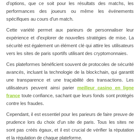
d’options, que ce soit pour les résultats des matchs, les
performances des joueurs ou même les événements
spécifiques au cours d’un match.
Cette variété permet aux parieurs de personnaliser leur
expérience et d’explorer de nouvelles stratégies de mise. La
sécurité est également un élément clé qui attire les utilisateurs
vers les sites de paris sportifs utilisant des cryptomonnaies.
Ces plateformes bénéficient souvent de protocoles de sécurité
avancés, incluant la technologie de la blockchain, qui garantit
une transparence et une traçabilité des transactions. Les
utilisateurs peuvent ainsi parier
meilleur casino en ligne
france
toute confiance, sachant que leurs fonds sont protégés
contre les fraudes.
Cependant, il est essentiel pour les parieurs de faire preuve de
prudence lors du choix d’un site de paris. Tous les sites ne
sont pas créés égaux, et il est crucial de vérifier la réputation
et la régulation de chaque plateforme.