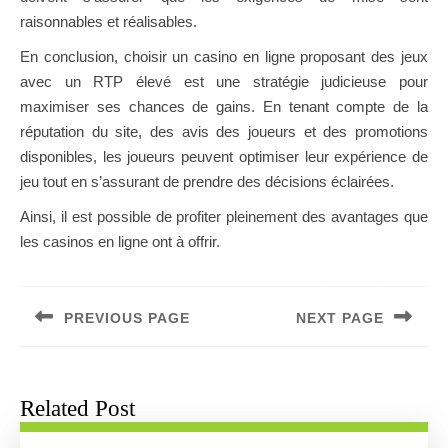
raisonnables et réalisables.
En conclusion, choisir un casino en ligne proposant des jeux
avec un RTP élevé est une stratégie judicieuse pour
maximiser ses chances de gains. En tenant compte de la
réputation du site, des avis des joueurs et des promotions
disponibles, les joueurs peuvent optimiser leur expérience de
jeu tout en s’assurant de prendre des décisions éclairées.
Ainsi, il est possible de profiter pleinement des avantages que
les casinos en ligne ont à offrir.
Post
navigation
PREVIOUS PAGE
NEXT PAGE
Previous
Next
post:
post:
Related Post