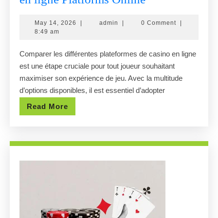
to
May
admin
May 14, 2026
|
admin
|
0 Comment
|
Compare
14,
8:49 am
Different
2026
Comparer les différentes plateformes de casino en ligne
casino
est une étape cruciale pour tout joueur souhaitant
en
maximiser son expérience de jeu. Avec la multitude
ligne
d’options disponibles, il est essentiel d’adopter
Platforms
Read
Read More
Online
More