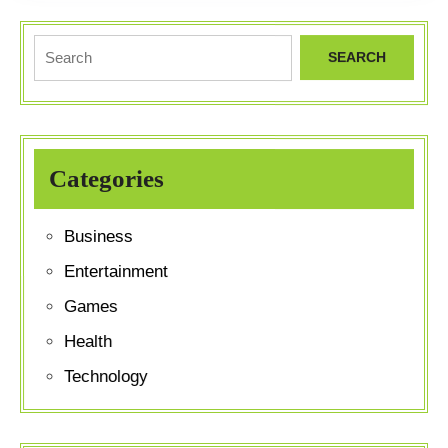
Search
for:
Categories
Business
Entertainment
Games
Health
Technology