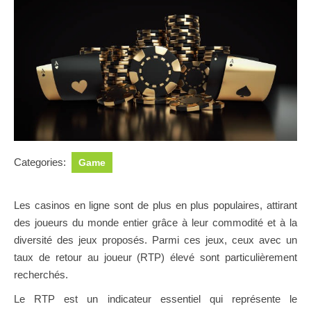
Categories:
Game
Les casinos en ligne sont de plus en plus populaires, attirant
des joueurs du monde entier grâce à leur commodité et à la
diversité des jeux proposés. Parmi ces jeux, ceux avec un
taux de retour au joueur (RTP) élevé sont particulièrement
recherchés.
Le RTP est un indicateur essentiel qui représente le