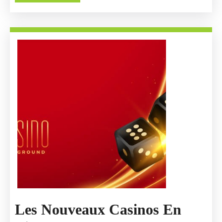
MORE
Simplifié
Aux
Jeux
Les Nouveaux Casinos En