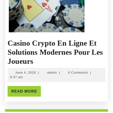
Casino Crypto En Ligne Et
Solutions Modernes Pour Les
Casino
Joueurs
Crypto
June
admin
June 4, 2026
|
admin
|
0 Comments
|
En
4,
9:37 am
2026
Ligne
READ
READ MORE
Et
MORE
Solutions