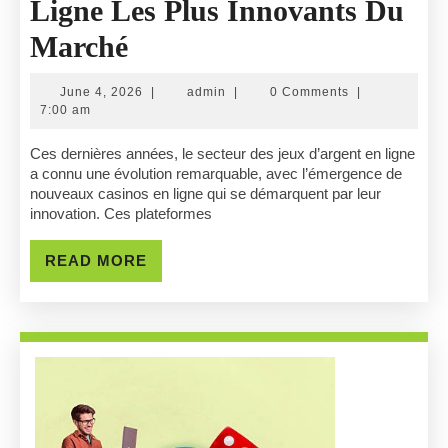
Ligne Les Plus Innovants Du
Les
Marché
Nouveaux
June
admin
June 4, 2026
|
admin
|
0 Comments
|
Casinos
4,
7:00 am
2026
En
Ces dernières années, le secteur des jeux d’argent en ligne
a connu une évolution remarquable, avec l’émergence de
Ligne
nouveaux casinos en ligne qui se démarquent par leur
innovation. Ces plateformes
Les
Plus
READ
READ MORE
MORE
Innovants
Du
Marché